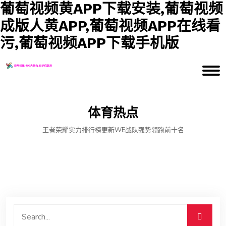
葡萄视频黄APP下载安装,葡萄视频
成版人黄APP,葡萄视频APP在线看
污,葡萄视频APP下载手机版
体育热点
王者荣耀实力排行榜更新WE战队强势领跑前十名