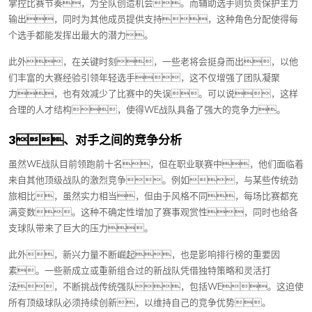
掌控比赛节奏，为全队创造机会。而辅助选手则负责保护主力
输出，同时为其他成员提供支持，这种角色分配使得每
个选手都能发挥出最大的潜力。
此外，在关键时刻，一些老将会挺身而出，以他
们丰富的大赛经验引领年轻选手，这不仅增强了团队凝聚
力，也有效减少了比赛中的失误。可以说，这样
合理的人才结构，使得WE战队具备了强大的竞争力。
3、对手之间的竞争分析
虽然WE战队目前领跑前十名，但在职业联赛中，他们面临着
来自其他顶级战队的激烈竞争。例如，与某些传统劲
旅相比，虽然实力相当，但由于风格不同，每场比赛都充
满变数。这种不确定性增加了赛事观赏性，同时也给各
支球队带来了巨大的压力。
此外，新兴力量不断崛起，也是影响排行榜的重要因
素。一些新成立或重新组合过的新战队凭借独特策略和灵活打
法，不断挑战传统强队，包括WE。这迫使
所有顶级球队必须持续创新，以维持自己的竞争优势。