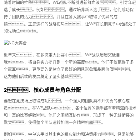
随着时间的推移，WE战队不断引进新鲜血液，引导年轻
选手成长。例如，通过培养新人选手，他们成功保
持了团队的活力，并且在各大赛事中取得了优异的成
绩。正是这样的战略布局，让WE在长期竞争中始终处于
领先地位。
近年来，在多次重大比赛中，WE战队屡屡突破自
我，将自身实力提升到一个新的高度。他们不仅赢得了多
个冠军，更重要的是树立了良好的团队形象和品牌价值，
这为他们后续的发展奠定了坚实基础。
2、核心成员与角色分配
要想在竞技场上取得成功，一个强大的团队离不开优秀的核心成
员。在WE战队中，各个位置的选手都有着精湛的技术
和丰富的比赛经验。他们之间相互协作，形成了一种无缝衔接的
默契，使得整个团队运转如同一台精密机器。
例如，中单选手以其出色的反应能力和决策能力，经常能够