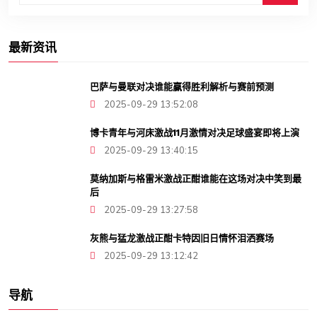
最新资讯
巴萨与曼联对决谁能赢得胜利解析与赛前预测
2025-09-29 13:52:08
博卡青年与河床激战11月激情对决足球盛宴即将上演
2025-09-29 13:40:15
莫纳加斯与格雷米激战正酣谁能在这场对决中笑到最
后
2025-09-29 13:27:58
灰熊与猛龙激战正酣卡特因旧日情怀泪洒赛场
2025-09-29 13:12:42
导航