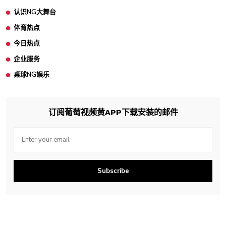
认识NG大舞台
体育热点
今日热点
企业服务
桌球NG娱乐
订阅葡萄视频黄APP下载安装的邮件
Subscribe