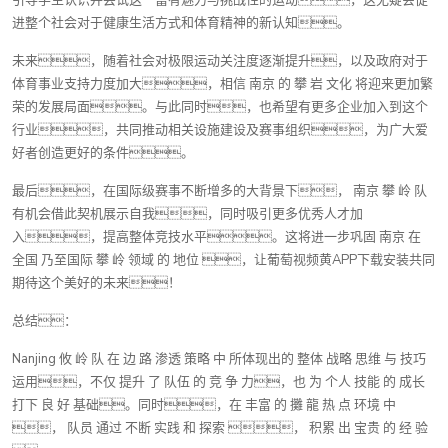
引导学生认识并尝试这一富有魅力与挑战性的运动，这无疑会促
进整个社会对于健康生活方式和体育精神的新认知。
未来，随着社会对极限运动关注度逐渐提升，以及政府对于
体育事业支持力度加大，相信 南京 的 攀 岩 文化 将迎来更加繁
荣的发展局面。与此同时，也希望有更多企业加入到这个
行业，共同推动相关设施建设及赛事组织，为广大爱
好者创造更好的条件。
最后，在国际级赛事不断增多的大背景下， 南京 攀 岭 队
有机会借此契机展示自我，同时吸引更多优秀人才加
入，提高整体竞技水平。这将进一步巩固 南京 在
全国 乃至国际 攀 岭 领域 的 地位 ，让葡萄视频黄APP下载安装共同
期待这个美好的未来！
总结：
Nanjing 攸 岭 队 在 边 路 渗透 策略 中 所体现出的 整体 战略 思维 与 技巧
运用，不仅 提升 了 队伍 的 竞 争 力，也 为 个人 技能 的 成长
打下 良 好 基础。同时，在 丰富 的 攤 龍 热 点 环境 中
， 队员 通过 不断 实践 和 探索 ， 积累 出 宝贵 的 经 验