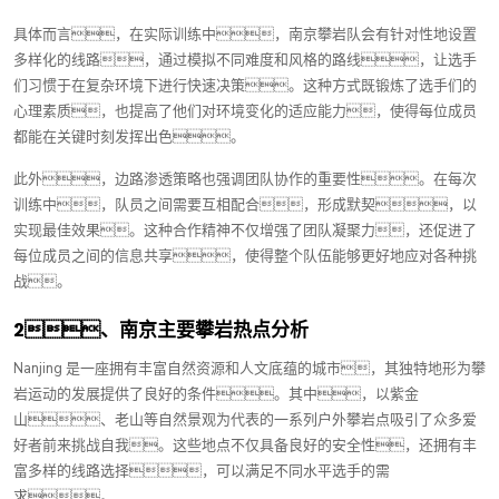
具体而言，在实际训练中，南京攀岩队会有针对性地设置
多样化的线路，通过模拟不同难度和风格的路线，让选手
们习惯于在复杂环境下进行快速决策。这种方式既锻炼了选手们的
心理素质，也提高了他们对环境变化的适应能力，使得每位成员
都能在关键时刻发挥出色。
此外，边路渗透策略也强调团队协作的重要性。在每次
训练中，队员之间需要互相配合，形成默契，以
实现最佳效果。这种合作精神不仅增强了团队凝聚力，还促进了
每位成员之间的信息共享，使得整个队伍能够更好地应对各种挑
战。
2、南京主要攀岩热点分析
Nanjing 是一座拥有丰富自然资源和人文底蕴的城市，其独特地形为攀
岩运动的发展提供了良好的条件。其中，以紫金
山、老山等自然景观为代表的一系列户外攀岩点吸引了众多爱
好者前来挑战自我。这些地点不仅具备良好的安全性，还拥有丰
富多样的线路选择，可以满足不同水平选手的需
求。