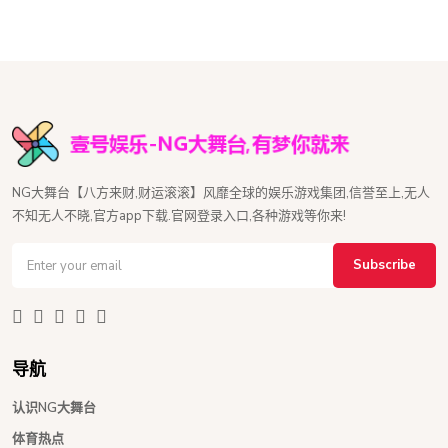
NG大舞台【八方来财,财运滚滚】风靡全球的娱乐游戏集团,信誉至上,无人
不知无人不晓,官方app下载.官网登录入口,各种游戏等你来!
Subscribe
导航
认识NG大舞台
体育热点