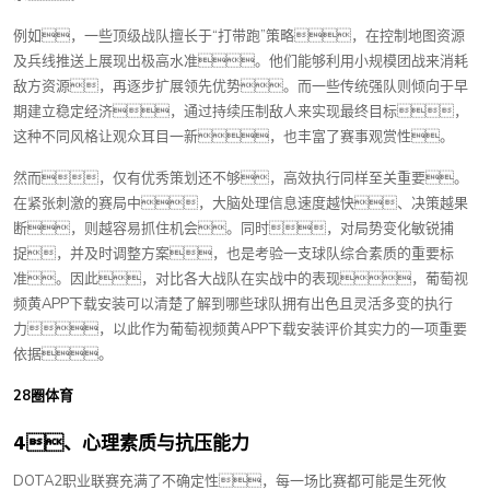
例如，一些顶级战队擅长于“打带跑”策略，在控制地图资源
及兵线推送上展现出极高水准。他们能够利用小规模团战来消耗
敌方资源，再逐步扩展领先优势。而一些传统强队则倾向于早
期建立稳定经济，通过持续压制敌人来实现最终目标，
这种不同风格让观众耳目一新，也丰富了赛事观赏性。
然而，仅有优秀策划还不够，高效执行同样至关重要。
在紧张刺激的赛局中，大脑处理信息速度越快、决策越果
断，则越容易抓住机会。同时，对局势变化敏锐捕
捉，并及时调整方案，也是考验一支球队综合素质的重要标
准。因此，对比各大战队在实战中的表现，葡萄视
频黄APP下载安装可以清楚了解到哪些球队拥有出色且灵活多变的执行
力，以此作为葡萄视频黄APP下载安装评价其实力的一项重要
依据。
28圈体育
4、心理素质与抗压能力
DOTA2职业联赛充满了不确定性，每一场比赛都可能是生死攸