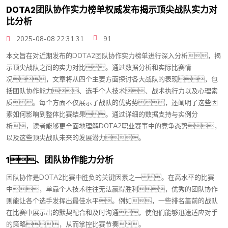
DOTA2团队协作实力榜单权威发布揭示顶尖战队实力对
比分析
2025-08-08 22:31:31
91
本文旨在对近期发布的DOTA2团队协作实力榜单进行深入分析，揭
示顶尖战队之间的实力对比。通过数据分析和实际比赛情
况，文章将从四个主要方面探讨各大战队的表现，包
括团队协作能力、选手个人技术、战术执行力以及心理素
质。每个方面不仅展示了战队的优劣势，还阐明了这些因
素如何影响到整体比赛结果。通过详细的数据支持与实例分
析，读者能够更全面地理解DOTA2职业赛事中的竞争态势，
以及这些顶尖战队未来的发展潜力。
1、团队协作能力分析
团队协作是DOTA2比赛中胜负的关键因素之一。在高水平的比赛
中，单靠个人技术往往无法赢得胜利，优秀的团队协作
则能让各个选手发挥出最佳水平。例如，一些排名靠前的战队
在比赛中展示出的默契配合和及时沟通，使他们能够迅速适应对手
的策略，从而掌控比赛节奏。