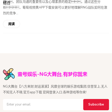
确、团队沟通的重要性以及心理素质的稳定。通过这些分
析，葡萄视频黄APP下载安装可以更好地理解RNG战队如何在激
烈的竞争...
阅读
NG大舞台【八方来财,财运滚滚】风靡全球的娱乐游戏集团,信誉至上,无人
不知无人不晓,官方app下载.官网登录入口,各种游戏等你来!
Subscribe